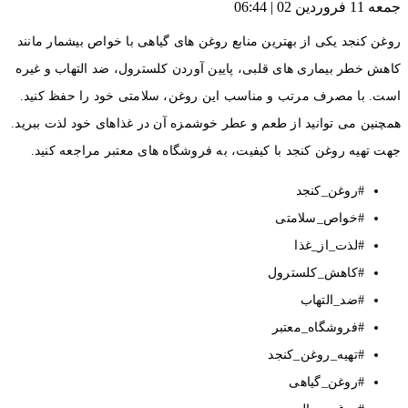
جمعه 11 فروردین 02 | 06:44
روغن کنجد یکی از بهترین منابع روغن های گیاهی با خواص بیشمار مانند
کاهش خطر بیماری های قلبی، پایین آوردن کلسترول، ضد التهاب و غیره
است. با مصرف مرتب و مناسب این روغن، سلامتی خود را حفظ کنید.
همچنین می توانید از طعم و عطر خوشمزه آن در غذاهای خود لذت ببرید.
جهت تهیه روغن کنجد با کیفیت، به فروشگاه های معتبر مراجعه کنید.
#روغن_کنجد
#خواص_سلامتی
#لذت_از_غذا
#کاهش_کلسترول
#ضد_التهاب
#فروشگاه_معتبر
#تهیه_روغن_کنجد
#روغن_گیاهی