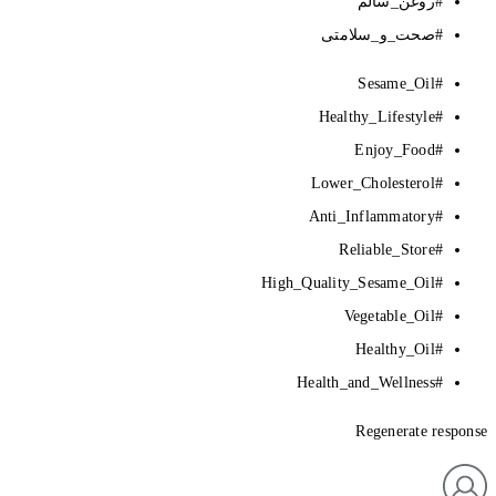
#روغن_سالم
#صحت_و_سلامتی
#Sesame_Oil
#Healthy_Lifestyle
#Enjoy_Food
#Lower_Cholesterol
#Anti_Inflammatory
#Reliable_Store
#High_Quality_Sesame_Oil
#Vegetable_Oil
#Healthy_Oil
#Health_and_Wellness
Regenerate response