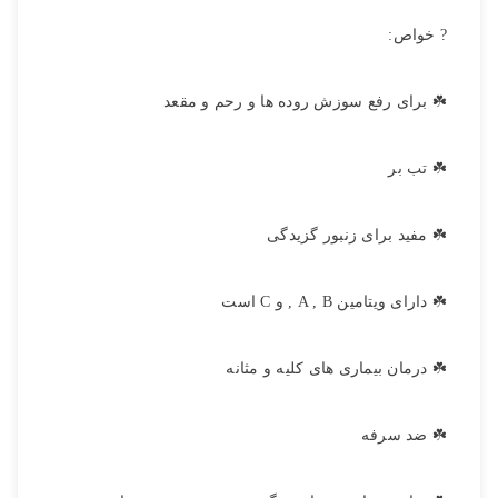
? خواص:
☘️ برای رفع سوزش روده ها و رحم و مقعد
☘️ تب بر
☘️ مفید برای زنبور گزیدگی
☘️ دارای ویتامین A , B , و C است
☘️ درمان بیماری های کلیه و مثانه
☘️ ضد سرفه