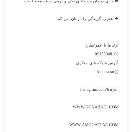
☘️ برای درمان سرماخوردگی و نرمی سینه مفید است
☘️ عقرب گزیدگی را درمان می کند
تصاویر رسمی
ارتباط با عموعطار:
09155048108
آدرس شبکه های مجازی
@Amooattar
اشتراک گذاری در شبکه های اجتماعی
Instagram.com/barjiin
WWW.GONABADI.COM
ارسال به ایمیل
WWW.AMOOATTAR.COM