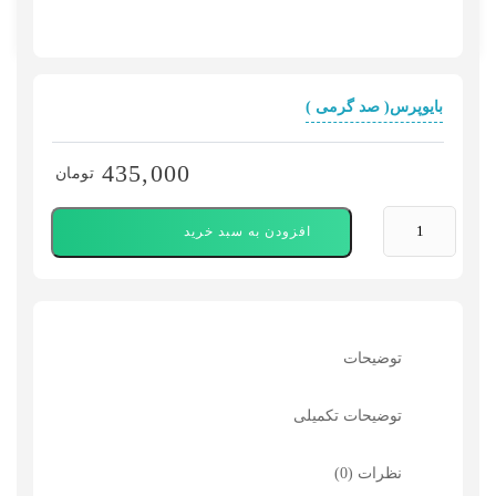
بایوپرس( صد گرمی )
435,000
تومان
روغن
افزودن به سبد خرید
نون
کلاغ
(
صد
توضیحات
گرمی
)
توضیحات تکمیلی
عدد
نظرات (0)