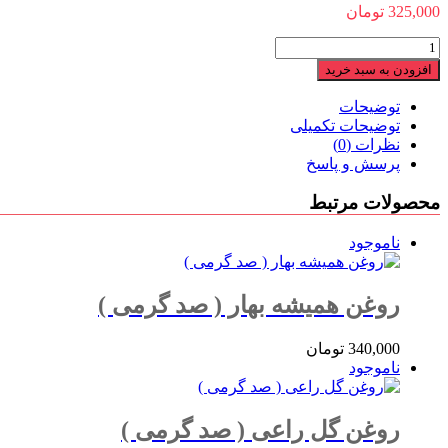
325,000
تومان
روغن
هسته
افزودن به سبد خرید
آلبالو
(
توضیحات
صد
توضیحات تکمیلی
گرمی
نظرات (0)
)
پرسش و پاسخ
عدد
محصولات مرتبط
ناموجود
روغن همیشه بهار ( صد گرمی )
340,000
تومان
ناموجود
روغن گل راعی ( صد گرمی )