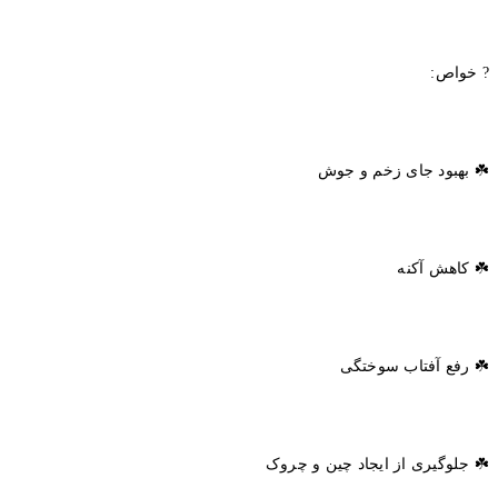
? خواص:
☘️ بهبود جای زخم و جوش
☘️ کاهش آکنه
☘️ رفع آفتاب سوختگی
☘️ جلوگیری از ایجاد چین و چروک