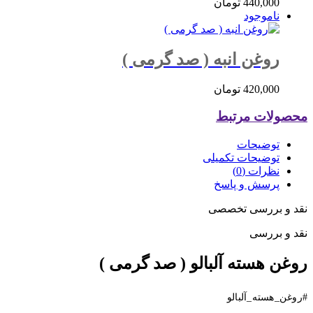
440,000
تومان
ناموجود
روغن انبه ( صد گرمی )
420,000
تومان
محصولات مرتبط
توضیحات
توضیحات تکمیلی
نظرات (0)
پرسش و پاسخ
نقد و بررسی تخصصی
نقد و بررسی
روغن هسته آلبالو ( صد گرمی )
#روغن_هسته_آلبالو