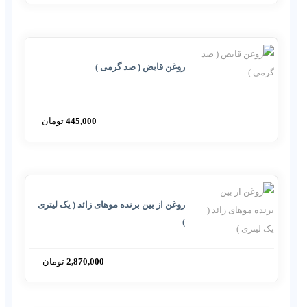
روغن قابض ( صد گرمی )
445,000
تومان
روغن از بین برنده موهای زائد ( یک لیتری
)
2,870,000
تومان