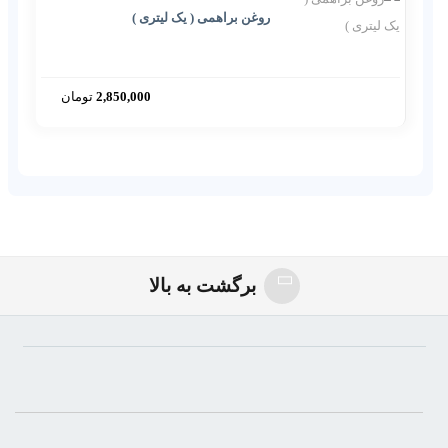
روغن براهمی ( یک لیتری )
2,850,000
تومان
Cold_pressed_coconut_oil_100_ml
برگشت به بالا