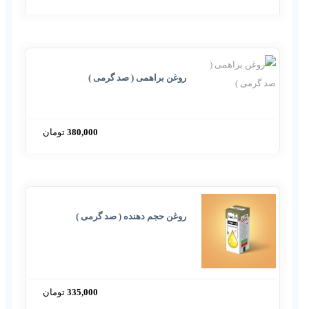
روغن براهمی ( صد گرمی )
380,000
تومان
روغن حجم دهنده ( صد گرمی )
335,000
تومان