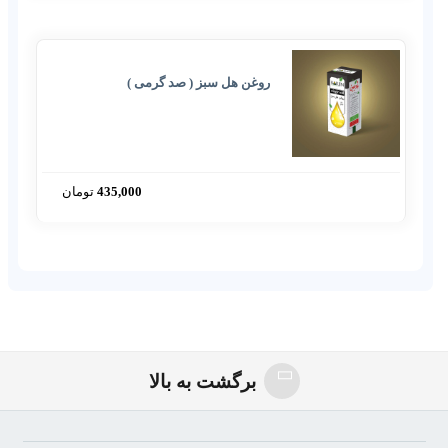
روغن هل سبز ( صد گرمی )
435,000
تومان
مبارزه_با_آسم
برگشت به بالا