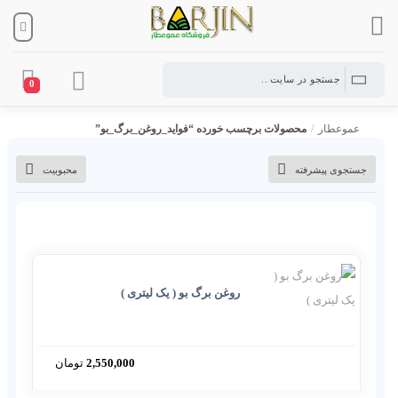
0
عموعطار
/
محصولات برچسب خورده “فواید_روغن_برگ_بو”
جستجوی پیشرفته
محبوبیت
روغن برگ بو ( یک لیتری )
2,550,000
تومان