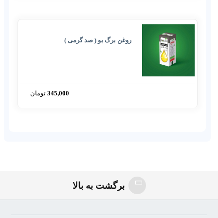
روغن برگ بو ( صد گرمی )
345,000
تومان
فواید_روغن_برگ_بو
برگشت به بالا