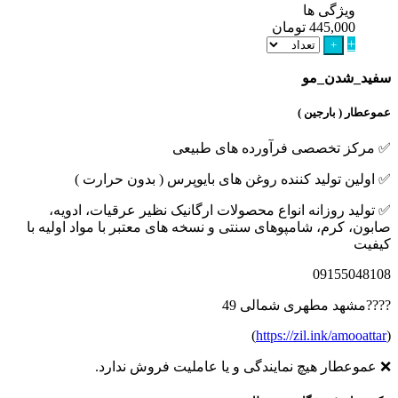
ویژگی ها
445,000
تومان
+
+
سفید_شدن_مو
عموعطار ( بارجین )
✅ مرکز تخصصی فرآورده های طبیعی
✅ اولین تولید کننده روغن های بایوپرس ( بدون حرارت )
✅ تولید روزانه انواع محصولات ارگانیک نظیر عرقیات، ادویه،
صابون، کرم، شامپوهای سنتی و نسخه های معتبر با مواد اولیه با
کیفیت
09155048108
????مشهد مطهری شمالی 49
)
https://zil.ink/amooattar
(
❌ عموعطار هیچ نمایندگی و یا عاملیت فروش ندارد.