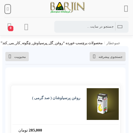
0
عموعطار
/
محصولات برچسب خورده “روغن_گل_پرسیاوش_چگونه_کار_می_کند”
جستجوی پیشرفته
محبوبیت
روغن پرسیاوشان ( صد گرمی )
285,000
تومان