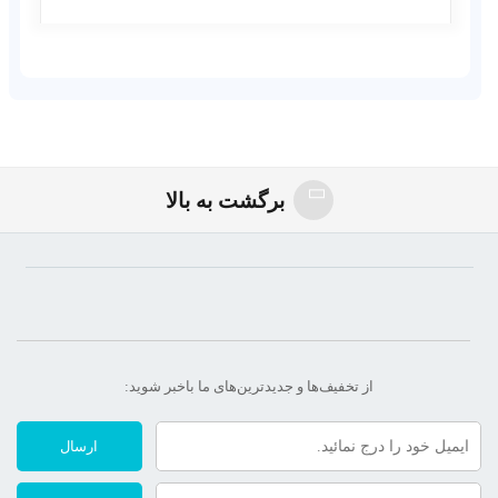
روغن_گل_پرسیاوش_چگونه_کار_می_کند
برگشت به بالا
از تخفیف‌ها و جدیدترین‌های ما‌ باخبر شوید:
ارسال