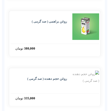
روغن براهمی ( صد گرمی )
380,000
تومان
روغن حجم دهنده ( صد گرمی )
335,000
تومان