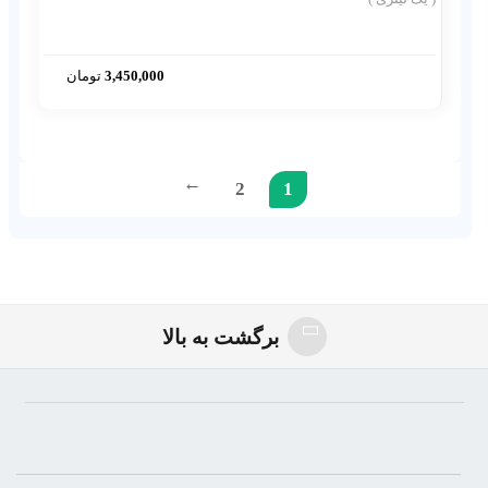
3,450,000
تومان
2
1
→
روغن_چای_کوهی
برگشت به بالا