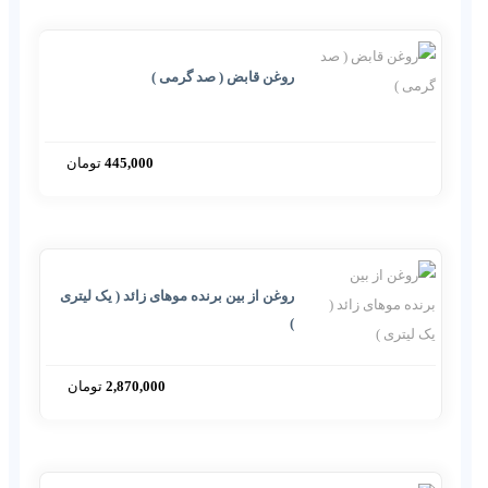
روغن قابض ( صد گرمی )
445,000
تومان
روغن از بین برنده موهای زائد ( یک لیتری
)
2,870,000
تومان