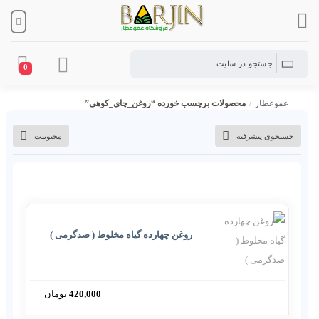
0
عموعطار
/
محصولات برچسب خورده “روغن_چای_کوهی”
جستجوی پیشرفته
محبوبیت
روغن چهارده گیاه مخلوط ( صدگرمی )
420,000
تومان