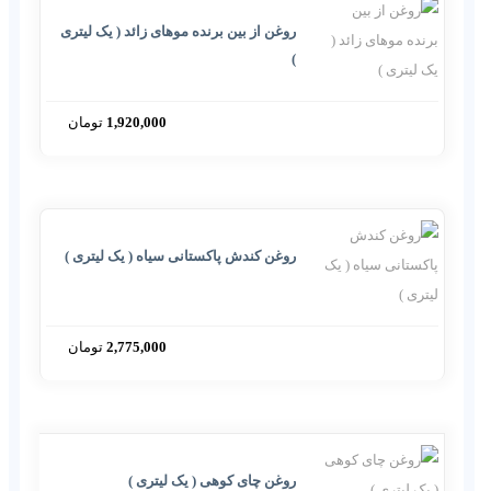
روغن از بین برنده موهای زائد ( یک لیتری
)
1,920,000
تومان
روغن کندش پاکستانی سیاه ( یک لیتری )
2,775,000
تومان
روغن چای کوهی ( یک لیتری )