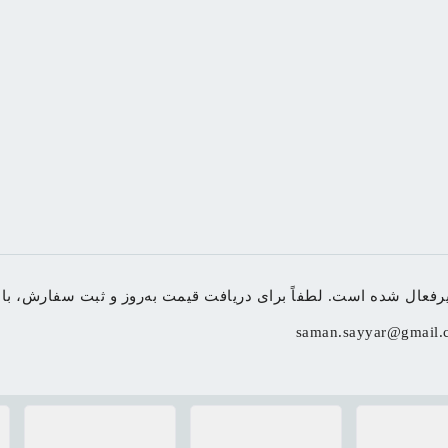
ی دریافت قیمت به‌روز و ثبت سفارش، با شماره 09155048108 تماس بگیرید یا به وب‌سایت Barjiin.com مر
saman.sayyar@gmail.