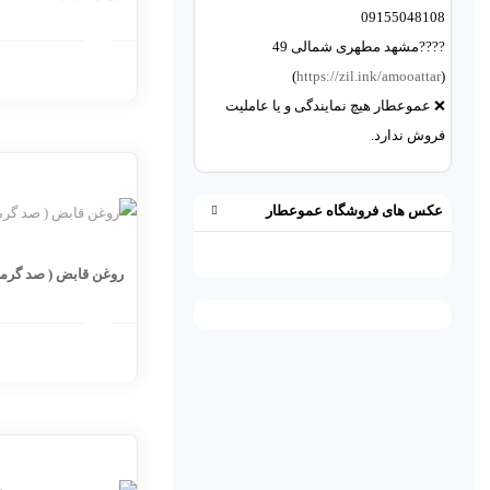
09155048108
????مشهد مطهری شمالی 49
)
https://zil.ink/amooattar
(
❌ عموعطار هیچ نمایندگی و یا عاملیت
فروش ندارد.
عکس های فروشگاه عموعطار
روغن قابض ( صد گرمی