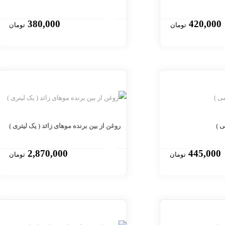
380,000
420,000
تومان
تومان
 )
روغن از بین برنده موهای زائد ( یک لیتری )
2,870,000
445,000
تومان
تومان