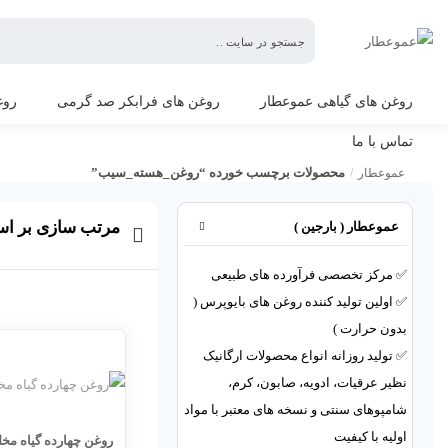
عموعطار
روغن های گیاهی عموعطار
روغن های فرابکر صد گرمی
روغ
تماس با ما
محصولات برچسب خورده “روغن_هسته_سیب”
عموعطار
/
روغن_هسته_سیب
مرتب سازی بر ا
عموعطار ( بارجین )
✅ مرکز تخصصی فرآورده های طبیعی
✅ اولین تولید کننده روغن های بایوپرس (
بدون حرارت )
✅ تولید روزانه انواع محصولات ارگانیک
نظیر عرقیات، ادویه، صابون، کرم،
شامپوهای سنتی و نسخه های معتبر با مواد
اولیه با کیفیت
روغن چهارده گیاه مخ