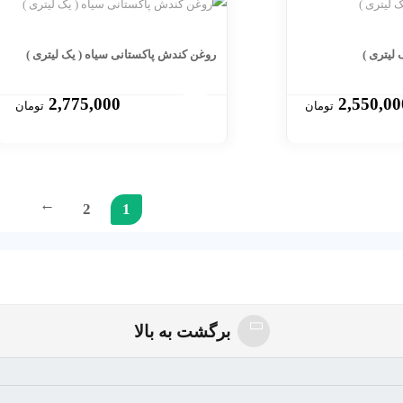
لیتری )
روغن کندش پاکستانی سیاه ( یک لیتری )
2,775,000
2,550,00
تومان
تومان
2
1
→
برگشت به بالا