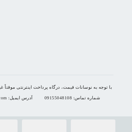
با توجه به نوسانات قیمت، درگاه پرداخت اینترنتی موقتاً غیرفعال شده است. لطفاً برا
شماره تماس:
09155048108
آدرس ایمیل:
com
با