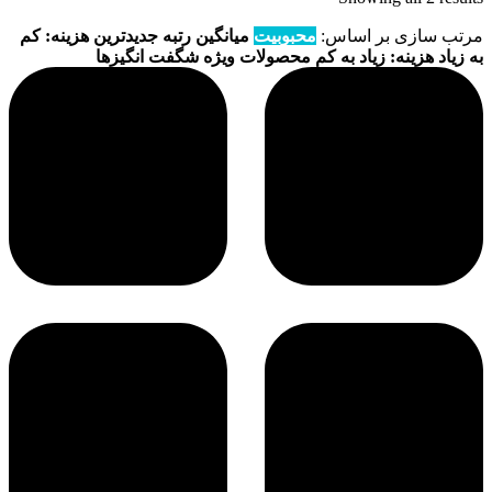
by
مرتب سازی بر اساس:
popularity
محبوبیت
میانگین رتبه
جدیدترین
هزینه: کم
به زیاد
هزینه: زیاد به کم
محصولات ویژه
شگفت انگیزها