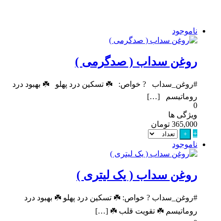
ناموجود
روغن سداب ( صدگرمی )
#روغن_سداب ? خواص: ☘️ تسکین درد پهلو ☘️ بهبود درد
روماتیسم […]
0
ویژگی ها
365,000
تومان
+
+
ناموجود
روغن سداب ( یک لیتری )
#روغن_سداب ? خواص: ☘️ تسکین درد پهلو ☘️ بهبود درد
روماتیسم ☘️ تقویت قلب ☘️ […]