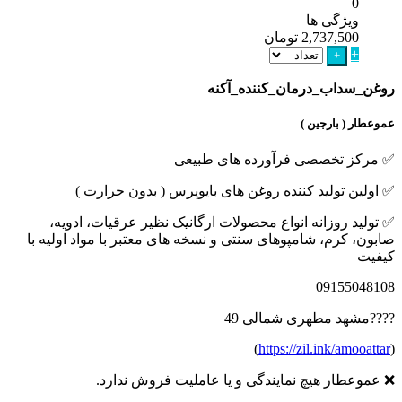
0
ویژگی ها
2,737,500
تومان
+
+
روغن_سداب_درمان_کننده_آکنه
عموعطار ( بارجین )
✅ مرکز تخصصی فرآورده های طبیعی
✅ اولین تولید کننده روغن های بایوپرس ( بدون حرارت )
✅ تولید روزانه انواع محصولات ارگانیک نظیر عرقیات، ادویه،
صابون، کرم، شامپوهای سنتی و نسخه های معتبر با مواد اولیه با
کیفیت
09155048108
????مشهد مطهری شمالی 49
)
https://zil.ink/amooattar
(
❌ عموعطار هیچ نمایندگی و یا عاملیت فروش ندارد.