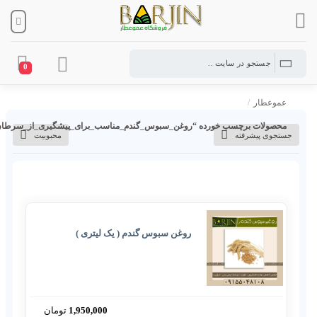
0
عموعطار
/
محصولات برچسب خورده “روغن_سبوس_گندم_مناسب_برای_پیشگیری_از_سرطان
جستجوی پیشرفته
محبوبیت
روغن سبوس گندم ( یک لیتری )
1,950,000
تومان