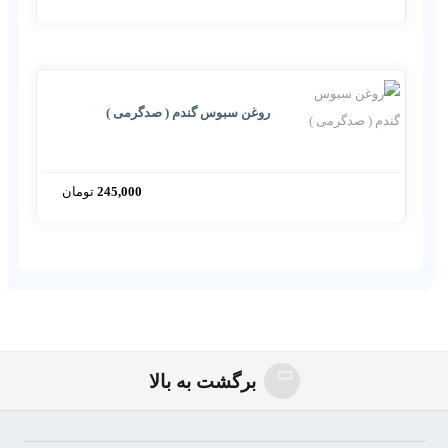
روغن سبوس گندم ( صدگرمی )
245,000
تومان
روغن_سبوس_گندم_مناسب_برای_پیشگیری_از_سرطان
برگشت به بالا