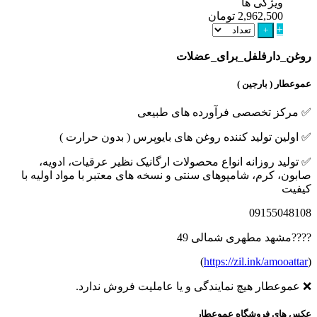
ویژگی ها
2,962,500
تومان
+
+
روغن_دارفلفل_برای_عضلات
عموعطار ( بارجین )
✅ مرکز تخصصی فرآورده های طبیعی
✅ اولین تولید کننده روغن های بایوپرس ( بدون حرارت )
✅ تولید روزانه انواع محصولات ارگانیک نظیر عرقیات، ادویه،
صابون، کرم، شامپوهای سنتی و نسخه های معتبر با مواد اولیه با
کیفیت
09155048108
????مشهد مطهری شمالی 49
)
https://zil.ink/amooattar
(
❌ عموعطار هیچ نمایندگی و یا عاملیت فروش ندارد.
عکس های فروشگاه عموعطار