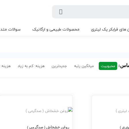
 های فرابکر یک لیتری
محصولات طبیعی و ارگانیک
سوالات متدا
ساس:
محبوبیت
میانگین رتبه
جدیدترین
هزینه: کم به زیاد
هزینه: 
تری )
روغن خشخاش ( صدگرمی )