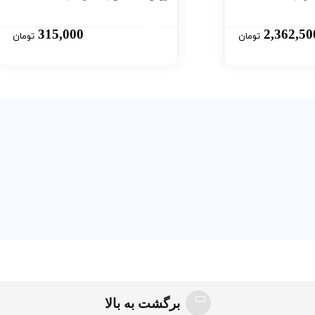
315,000
2,362,50
تومان
تومان
برگشت به بالا