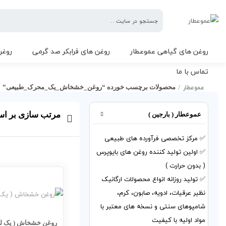
عموعطار
روغن های گیاهی عموعطار
روغن های فرابکر صد گرمی
روغن
تماس با ما
عموعطار
/
محصولات برچسب خورده “روغن_خشخاش_یک_محرک_طبیعی”
روغن_خشخاش_یک_محرک_طبیعی
مرتب سازی بر ا
عموعطار ( بارجین )
✅ مرکز تخصصی فرآورده های طبیعی
✅ اولین تولید کننده روغن های بایوپرس
( بدون حرارت )
✅ تولید روزانه انواع محصولات ارگانیک
نظیر عرقیات، ادویه، صابون، کرم،
شامپوهای سنتی و نسخه های معتبر با
مواد اولیه با کیفیت
روغن خشخاش ( یک لی