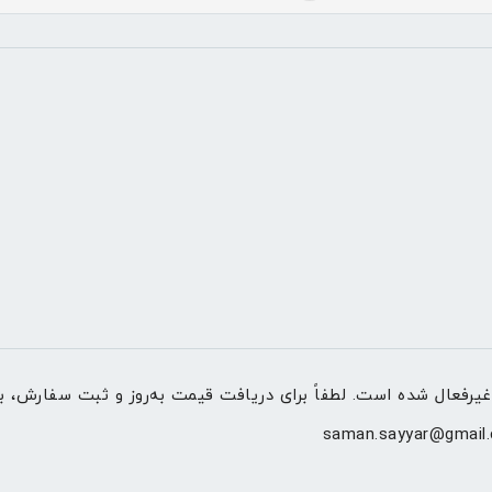
ی دریافت قیمت به‌روز و ثبت سفارش، با شماره 09155048108 تماس بگیرید یا به وب‌سایت Barjiin.com م
saman.sayyar@gmail