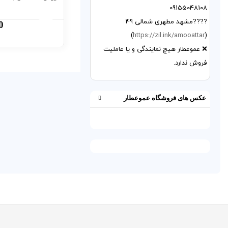
09155048108
????مشهد مطهری شمالی 49
0
)
https://zil.ink/amooattar
(
❌ عموعطار هیچ نمایندگی و یا عاملیت
فروش ندارد.
عکس های فروشگاه عموعطار