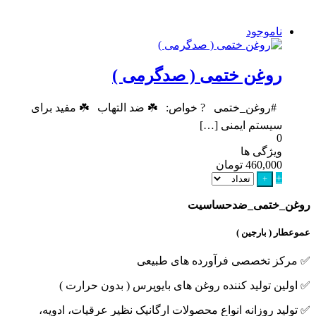
ناموجود
روغن ختمی ( صدگرمی )
#روغن_ختمی ? خواص: ☘️ ضد التهاب ☘️ مفید برای
سیستم ایمنی […]
0
ویژگی ها
460,000
تومان
+
+
روغن_ختمی_ضدحساسیت
عموعطار ( بارجین )
✅ مرکز تخصصی فرآورده های طبیعی
✅ اولین تولید کننده روغن های بایوپرس ( بدون حرارت )
✅ تولید روزانه انواع محصولات ارگانیک نظیر عرقیات، ادویه،