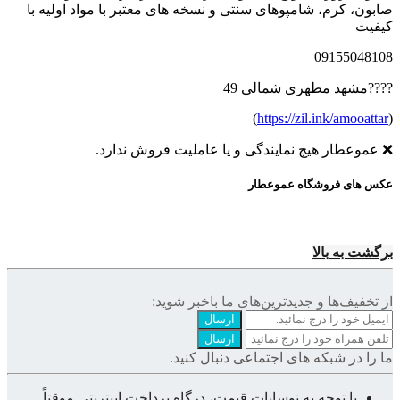
صابون، کرم، شامپوهای سنتی و نسخه های معتبر با مواد اولیه با
کیفیت
09155048108
????مشهد مطهری شمالی 49
)
https://zil.ink/amooattar
(
❌ عموعطار هیچ نمایندگی و یا عاملیت فروش ندارد.
عکس های فروشگاه عموعطار
برگشت به بالا
از تخفیف‌ها و جدیدترین‌های ما‌ باخبر شوید:
ارسال
ارسال
ما را در شبکه های اجتماعی دنبال کنید.
با توجه به نوسانات قیمت، درگاه پرداخت اینترنتی موقتاً