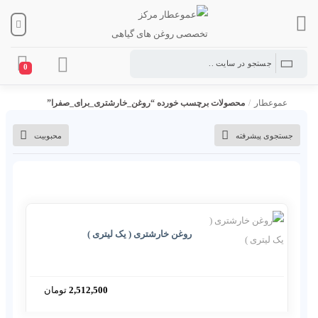
0
عموعطار
/
محصولات برچسب خورده “روغن_خارشتری_برای_صفرا”
جستجوی پیشرفته
محبوبیت
روغن خارشتری ( یک لیتری )
2,512,500
تومان