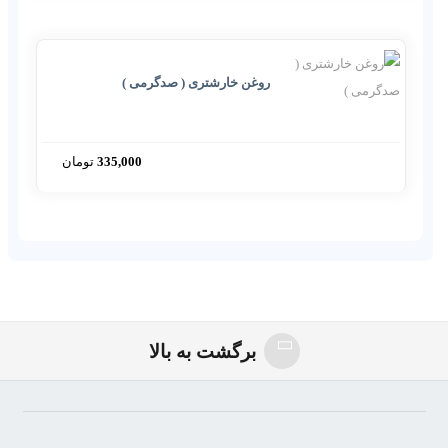
روغن خارشتری ( صدگرمی )
335,000
تومان
روغن_خارشتری_برای_صفرا
برگشت به بالا