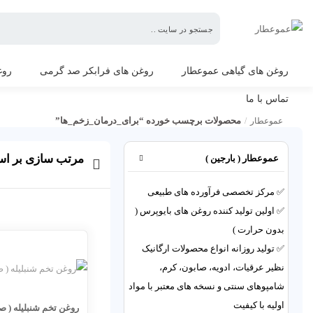
عموعطار
روغن های گیاهی عموعطار
روغن های فرابکر صد گرمی
روغ
تماس با ما
محصولات برچسب خورده “برای_درمان_زخم_ها”
عموعطار
/
برای_درمان_زخم_ها
مرتب سازی بر ا
عموعطار ( بارجین )
✅ مرکز تخصصی فرآورده های طبیعی
✅ اولین تولید کننده روغن های بایوپرس (
بدون حرارت )
✅ تولید روزانه انواع محصولات ارگانیک
نظیر عرقیات، ادویه، صابون، کرم،
شامپوهای سنتی و نسخه های معتبر با مواد
اولیه با کیفیت
روغن تخم شنبلیله ( ص