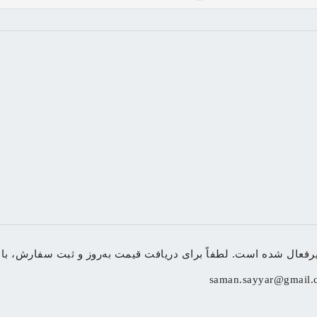
ی دریافت قیمت به‌روز و ثبت سفارش، با شماره 09155048108 تماس بگیرید یا به وب‌سایت Barjiin.com مر
saman.sayyar@gmail.