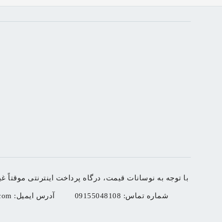
با توجه به نوسانات قیمت، درگاه پرداخت اینترنتی موقتاً غیرفعال شده است. لطفاً برا
شماره تماس:
09155048108
آدرس ایمیل:
com