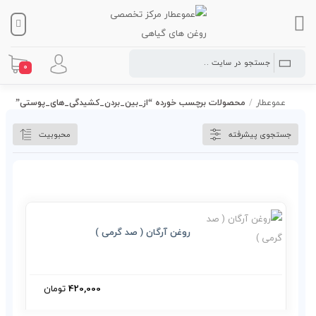
0
عموعطار
/
محصولات برچسب خورده “از_بین_بردن_کشیدگی_های_پوستی”
جستجوی پیشرفته
محبوبیت
روغن آرگان ( صد گرمی )
420,000
تومان