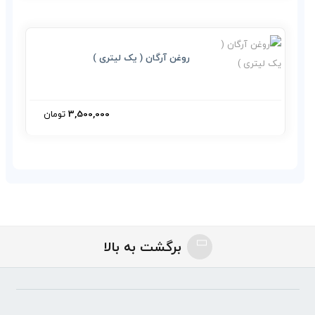
روغن آرگان ( یک لیتری )
3,500,000
تومان
از_بین_بردن_کشیدگی_های_پوستی
برگشت به بالا